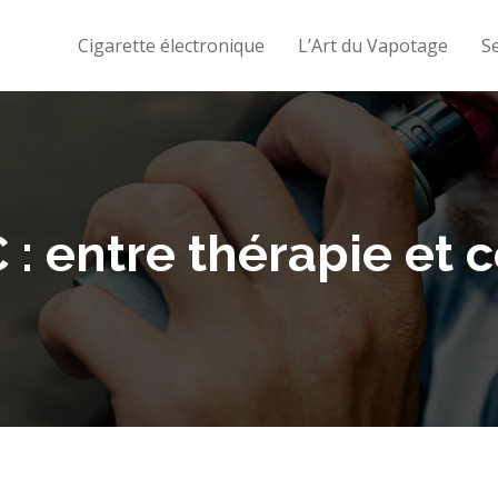
Cigarette électronique
L’Art du Vapotage
S
 : entre thérapie et 