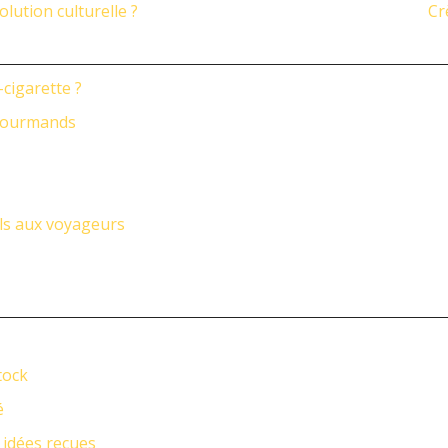
olution culturelle ?
Cr
cigarette ?
 gourmands
ils aux voyageurs
tock
é
 idées reçues