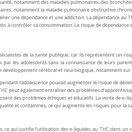
santé, notamment des maladies pulmonaires, des bronchites e
naires, notamment la maladie pulmonaire obstructive chron
traîner une dépendance et une addiction. La dépendance au T
és à contrôler sa consommation. Le risque de dépendance es
pécialistes de la santé publique, car ils représentent un ris
lisés par les adolescents sans la connaissance de leurs pa
le développement cérébral et neurologique, notamment sur le
ndant l’adolescence pouvait augmenter le risque de dévelop
C peut également entraîner des problèmes d’apprentissage e
HC posent des problèmes éthiques et éducatifs. La vente de e
ualité et contaminés, ce qui augmente les risques pour la s
e qui justifie l’utilisation des e-liquides au THC dans un c